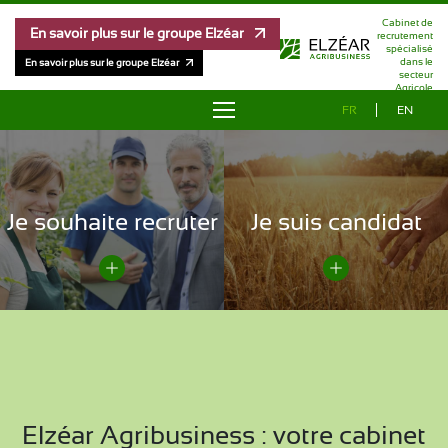
Cabinet de
En savoir plus sur le groupe Elzéar
recrutement
spécialisé
dans le
En savoir plus sur le groupe Elzéar
secteur
Agricole
FR
EN
À PROPOS
OFFRES D’EMPLOI
Je souhaite recruter
Je suis candidat
RÉFÉRENCES
MÉTHODOLOGIE
ÉQUIPE
ÉTUDE DE RÉMUNÉRATION
Elzéar Agribusiness : votre cabinet