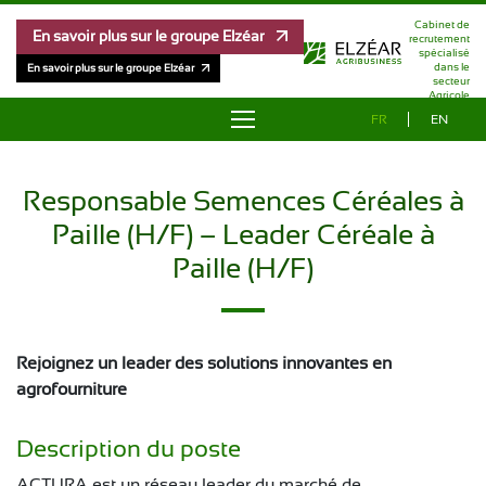
Cabinet de
En savoir plus sur le groupe Elzéar
recrutement
spécialisé
dans le
En savoir plus sur le groupe Elzéar
secteur
Agricole
FR
EN
À PROPOS
Responsable Semences Céréales à
OFFRES D’EMPLOI
Paille (H/F) – Leader Céréale à
RÉFÉRENCES
Paille (H/F)
MÉTHODOLOGIE
Rejoignez un leader des solutions innovantes en
ÉQUIPE
agrofourniture
ÉTUDE DE RÉMUNÉRATION
Description du poste
ACTURA est un réseau leader du marché de