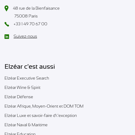
48 rue de la Bienfaisance
75008 Paris
+33 1 49 70 67 00
Suivez-nous
Elzéar c'est aussi
Elzéar Executive Search
Elzéar Wine & Spirit
Elzéar Défense
Elzéar Afrique, Moyen-Orient et DOM TOM
Elzéar Luxe et savoir-faire d\’exception
Elzéar Naval & Maritime
Elzéar Education