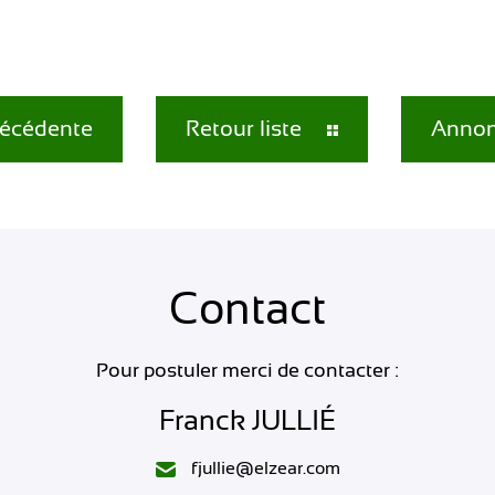
écédente
Retour liste
Annon
Contact
Pour postuler merci de contacter :
Franck JULLIÉ
fjullie@elzear.com